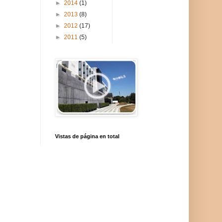
►
2014
(1)
►
2013
(8)
►
2012
(17)
►
2011
(5)
Vistas de página en total