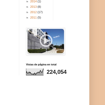
►
2014
(1)
►
2013
(8)
►
2012
(17)
►
2011
(5)
Vistas de página en total
224,054