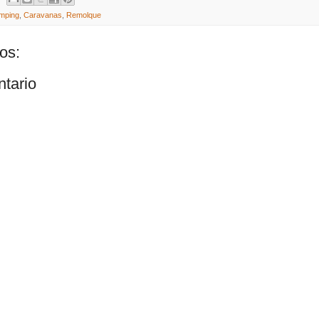
mping
,
Caravanas
,
Remolque
os:
ntario