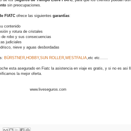
ento
sin preocupaciones.
de FIATC
ofrece las siguientes
garantías
:
su contenido
sión y rotura de cristales
to de robo y sus consecuencias
zas judiciales
pedrisco, nieve y aguas desbordadas
as:
BÜRSTNER
,
HOBBY
,
SUN ROLLER
,
WESTFALIA
,etc etc.......
oche esta asegurado en Fiatc la asistencia en viaje es gratis, y si no es asi 
arificamos la mejor oferta.
www.liveseguros.com