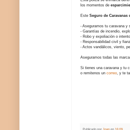
los momentos de
esparcimi
Este
Seguro de Caravanas 
- Aseguramos tu caravana y 
- Garantías de incendio, explo
- Robo y expoliación o inten
- Responsabilidad civil y fian
- Actos vandálicos, viento, 
Aseguramos todas las marc
Si tienes una caravana y tu c
o remitenos un
correo
, y te t
Publicado por
Joan
en
16:09