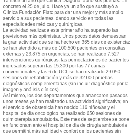
Ya hace un año que Clínica Diagonal abrió sus puertas. En
concreto el 25 de julio. Hace ya un año que sustituyó a
Clínica Fundación Fiatc para dar una mejor y más amplio
servicio a sus pacientes, dando servicio en todas las
especialidades médicas y quirúrgicas.
La actividad realizada este primer año ha superado las
previsiones más optimistas. Unos pocos datos demuestran
la gran actividad que se ha hecho en 365 días de existencia:
se han atendido a más de 100.500 pacientes en consultas
externas y 23.875 en urgencias, se han realizado 7.527
intervenciones quirúrgicas, las pernoctaciones de pacientes
ingresados superan las 15.300 por las 77 camas
convencionales y las 6 de UCI, se han realizado 29.050
sesiones de rehabilitación y más de 32.000 pruebas
diagnósticas complementarias (sin incluir diagnóstico por la
imagen y análisis clínicos).
Así mismo, los dos departamentos que arrancaron pasados
unos meses ya han realizado una actividad significativa; en
el servicio de obstetricia han nacido 116 niños/as y el
hospital de día oncológico ha realizado 650 sesiones de
quimioterapia ambulatoria. Este mes de septiembre se pone
en funcionamiento el hospital de día de cirugía ambulatoria
que permitirá más agilidad y confort de los pacientes sin